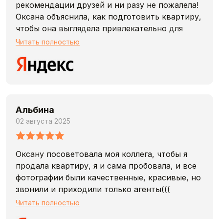
рекомендации друзей и ни разу не пожалела!
Оксана объяснила, как подготовить квартиру,
чтобы она выглядела привлекательно для
арендаторов, и на что обратить внимание при
Читать полностью
оформлении документов.
Уже на следующий день у меня было три
заинтересованных арендатора на выбор! До
этого я сама пыталась сдать квартиру две
недели, но безрезультатно.
Альбина
Квартиру сдали быстро, безопасно и на
02 августа 2025
выгодных условиях. Оксане и команде
агентства – огромное спасибо!
Оксану посоветовала моя коллега, чтобы я
продала квартиру, я и сама пробовала, и все
фотографии были качественные, красивые, но
звонили и приходили только агенты(((
благодарю Оксану, за 2 месяца продали и
Читать полностью
даже дороже, чем планировала, огонь ваще☺️