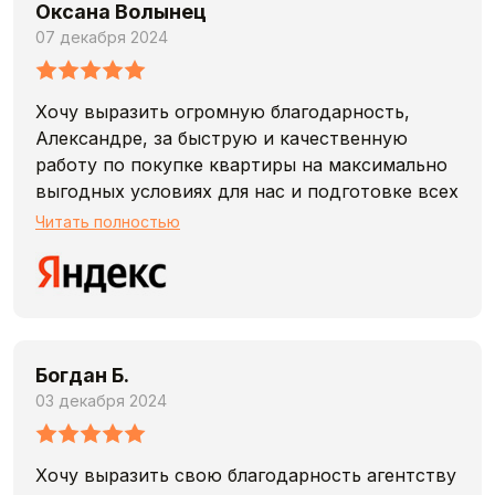
Оксана Волынец
07 декабря 2024
Хочу выразить огромную благодарность,
Александре, за быструю и качественную
работу по покупке квартиры на максимально
выгодных условиях для нас и подготовке всех
необходимых документов. От просмотра до
Читать полностью
получения ключей - всего 14 дней. Спасибо за
профессионализм, организованность,
оперативность и грамотный подход. А также
благодарю весь коллектив Fox-estate за
содействие. Будем рекомендовать Вас своим
Богдан Б.
знакомым.
03 декабря 2024
Хочу выразить свою благодарность агентству