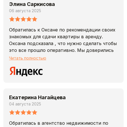
Элина Саркисова
06 августа 2025
Обратилась к Оксане по рекомендации своих
знакомых для сдачи квартиры в аренду.
Оксана подсказала , что нужно сделать чтобы
это все прошло оперативно. Мы доверились
рекомендациям и в итоге сдали уже на
Читать полностью
следующий день. Я не могла поверить, когда
мне позвонили и сказали есть 2 желающих и я
могу выбрать . Итог квартиру сдали очень
быстро. До этого сама пробовала найти
арендаторов, но за 2 недели не было такого
Екатерина Нагайцева
результата как у агентства.
04 августа 2025
Обратилась в агентство недвижимости по