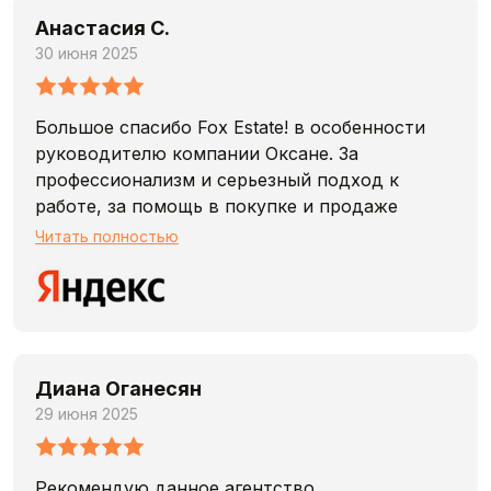
Анастасия С.
30 июня 2025
Большое спасибо Fox Estate! в особенности
руководителю компании Оксане. За
профессионализм и серьезный подход к
работе, за помощь в покупке и продаже
квартиры, вы лучшие в своем деле!
Читать полностью
процветания вашему агентству!
Диана Оганесян
29 июня 2025
Рекомендую данное агентство