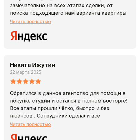
компетентный агент и в целом приятный
замечательно на всех этапах сделки, от
человек!
поиска подходящего нам варианта квартиры
до заключения Договора купли- продажи.
Читать полностью
Профессионалы своего дела работают в
агентстве.Огромное спасибо!
Никита Ижутин
22 марта 2025
Обратился в данное агентство для помощи в
покупке студии и остался в полном восторге!
Все этапы прошли чётко, быстро и без
нюансов . Сотрудники сделали все
профессионально . Вообще рекомендую
Читать полностью
данную компанию