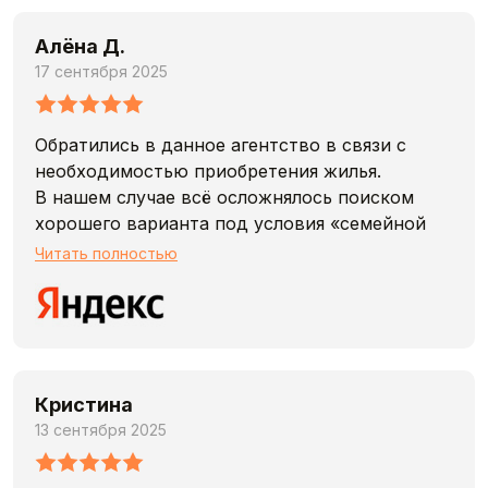
Алёна Д.
17 сентября 2025
Обратились в данное агентство в связи с
необходимостью приобретения жилья.
В нашем случае всё осложнялось поиском
хорошего варианта под условия «семейной
ипотеки».
Читать полностью
Хотим выразить огромную благодарность
Ирине и Оксане за их профессионализм.
Выслушав все наши пожелания, они смогли
подобрать нам квартиру в хорошем жк на
максимально выгодных условиях.
Кристина
Ответственные, грамотные и очень
13 сентября 2025
отзывчивые специалисты. Если в будущем
вновь предстоит покупать жильё,
обязательно обратимся к ним!