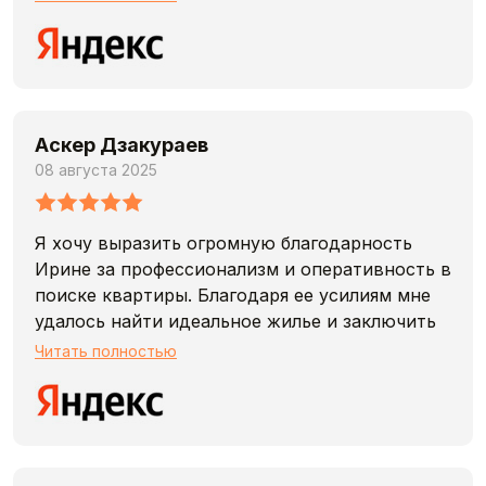
агентство с ответственными специалистами.
Аскер Дзакураев
08 августа 2025
Я хочу выразить огромную благодарность
Ирине за профессионализм и оперативность в
поиске квартиры. Благодаря ее усилиям мне
удалось найти идеальное жилье и заключить
выгодный договор всего за несколько дней.
Читать полностью
Работать с ней было приятно и легко — она
всегда была на связи и отвечала на все
вопросы. Рекомендую всем, кто ищет
квартиру.