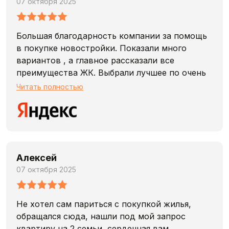
07 октября 2025
Большая благодарность компании за помощь
в покупке новостройки. Показали много
вариантов , а главное рассказали все
преимущества ЖК. Выбрали лучшее по очень
привлекательной цене, а главное получили с
Читать полностью
агентством доп скидку , это еще больше нас
порадовала.
Спасибо за профессионализм.
Алексей
07 октября 2025
Не хотел сам париться с покупкой жилья,
обращался сюда, нашли под мой запрос
квартиру на 2 семьи, сердечная вам