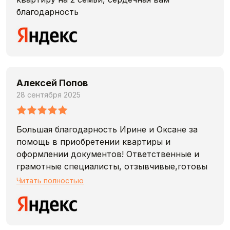
благодарность
Алексей Попов
28 сентября 2025
Большая благодарность Ирине и Оксане за
помощь в приобретении квартиры и
оформлении документов! Ответственные и
грамотные специалисты, отзывчивые,готовы
ответить на любые вопросы и за поддержку
Читать полностью
всегда на связи! Дай бог таких людей
побольше!!!