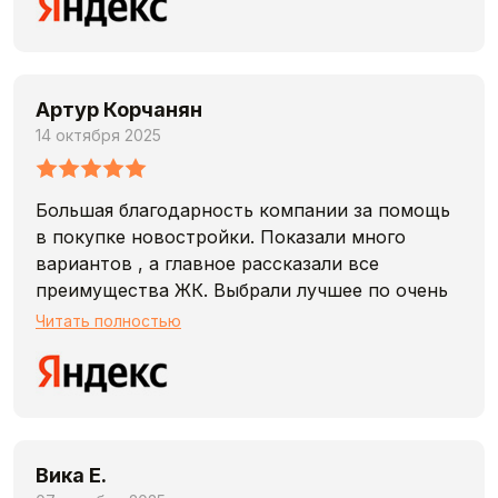
Артур Корчанян
14 октября 2025
Большая благодарность компании за помощь
в покупке новостройки. Показали много
вариантов , а главное рассказали все
преимущества ЖК. Выбрали лучшее по очень
привлекательной цене, а главное получили с
Читать полностью
агентством доп скидку , это еще больше нас
порадовала.
Спасибо за профессионализм.
Вика Е.