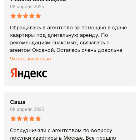
08 апреля 2025
Обращалась в агентство за помощью в сдаче
квартиры под длительную аренду. По
рекомендациям знакомых, связалась с
агентом Оксаной. Осталась очень довольна
проделанной работой. Агент Оксана быстро
Читать полностью
ввела в курс дела, помогла разобраться в
необходимой документации, самостоятельно
составила очень информативное объявление
и сделала отличные фото квартиры. Все
вопросы и договоренности с людьми,
Саша
обращавшимися по объявлению, решала
08 апреля 2025
оперативно и чётко. Подписание договора
прошло без проблем, договор был составлен
максимально подробно, грамотно. Работой
Сотрудничали с агентством по вопросу
Оксаны осталась довольна. Очень
покупки квартиры в Москве. Все прошло