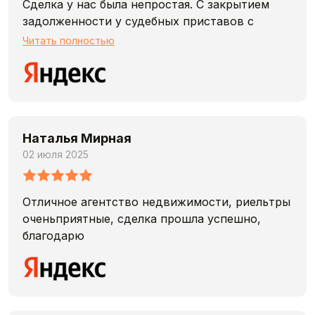
Сделка у нас была непростая. С закрытием
задолженности у судебных приставов с
последующим выкупом. Агенты были на связи
Читать полностью
24/7. Желаю процветания и побольше
клиентов!
Наталья Мирная
02 июля 2025
Отличное агентство недвижимости, риельтры
оченьприятные, сделка прошла успешно,
благодарю