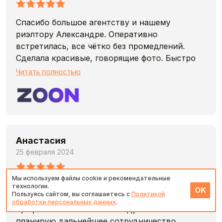
Спасибо большое агентству и нашему
риэлтору Александре. Оперативно
встретилась, все чётко без промедлений.
Сделала красивые, говорящие фото. Быстро
закрыли сделку и сдали квартиру. С большим
Читать полностью
удовольствием обращусь ещё, когда
понадобится и честно рекомендую всем.
Анастасия
25 февраля 2024
Мы используем файлы cookie и рекомендательные
Благодарю Оксану за результат! Прошли 2
технологии.
OK
Пользуясь сайтом, вы соглашаетесь с
Политикой
сделки по продаже, оперативно,
обработки персональных данных
.
профессионально. Рекомендую знакомым и
планирую дальнейшее сотрудничество.