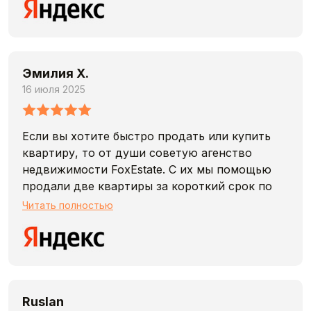
Эмилия Х.
16 июля 2025
Если вы хотите быстро продать или купить
квартиру, то от души советую агенство
недвижимости FoxEstate. С их мы помощью
продали две квартиры за короткий срок по
ценам, которые нас полностью устраивали.
Читать полностью
Работали с риелтором Ириной. Ирина всегда
была на связи, любые вопросы решались
очень быстро, полное сопровождение сделки,
профессиональная помощь и разъяснения при
сборе документов. И ещё хочется особенно
Ruslan
отметить не просто профессиональный