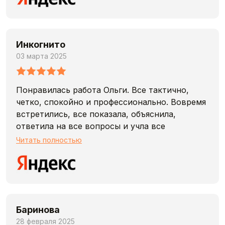
Инкогнито
03 марта 2025
Понравилась работа Ольги. Все тактично,
четко, спокойно и профессионально. Вовремя
встретились, все показала, объяснила,
ответила на все вопросы и учла все
пожелания.
Читать полностью
Приятно иметь дело)
Баринова
28 февраля 2025