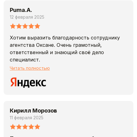
Puma.A.
12 февраля 2025
Хотим выразить благодарность сотруднику
агентства Оксане. Очень грамотный,
ответственный и знающий своё дело
специалист.
Все этапы подбора, осмотра и оформления
Читать полностью
квартиры прошли без проблем, нашли именно
то что нужно. Всегда отзывчива,
коммуникабельна, толковые консультации,
очень довольны! Если возникнет
необходимость в услугах агента, без
Кирилл Морозов
сомнения, обратимся именно к ней. 👏
11 февраля 2025