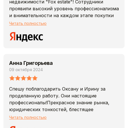
недвижимости "Fox estate"! Сотрудники
проявили высокий уровень профессионализма
и внимательности на каждом этапе покупки
квартиры. Особенно приятно удивила
Читать полностью
скорость обработки запроса и желание
помочь в выборе. Благодаря их поддержке я
нашел идеальное жилье, соответствующее
всем моим требованиям. Рекомендую "Fox
estate" всем, кто ищет надежного партнера в
Анна Григорьева
сфере недвижимости!
09 октября 2024
Спешу поблагодарить Оксану и Ирину за
проделанную работу. Они настоящие
профессионалы!Прекрасное знание рынка,
юридических тонкостей, блестящее
проведение сделок, - все это заслуживает
Читать полностью
самой высокой оценки.