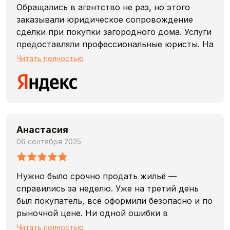
Обращались в агентство не раз, но этого
заказывали юридическое сопровождение
сделки при покупки загородного дома. Услуги
предоставляли профессиональные юристы. На
всех стадиях была четкая работа, пояснения
Читать полностью
по вопросам, вежливость и адекватность.
Искренне рекомендую компанию, им можно
доверять
Анастасия
06 сентября 2025
Нужно было срочно продать жильё —
справились за неделю. Уже на третий день
был покупатель, всё оформили безопасно и по
рыночной цене. Ни одной ошибки в
документах, никакой нервоты. Отличное
Читать полностью