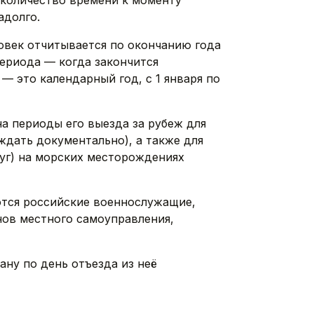
 количество времени к моменту
адолго.
овек отчитывается по окончанию года
периода — когда закончится
— это календарный год, с 1 января по
а периоды его выезда за рубеж для
ждать документально), а также для
луг) на морских месторождениях
тся российские военнослужащие,
нов местного самоуправления,
ану по день отъезда из неё