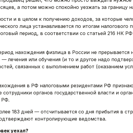
и продавец решил, что можно просто выждать нужное
яцев, а потом можно спокойно уезжать за границу н
сти и в целом к получению доходов, за которые чел
ческого лица устанавливается по итогам налогового 
оговый период, в соответствии со статьей 216 НК РФ 
ериод нахождения физлица в России не прерывается н
— лечения или обучения (и то и другое надо подтвер
стей, связанных с выполнением работ (оказанием ус
нахождения в РФ налоговыми резидентами РФ признаю
е сотрудники органов государственной власти и орга
 РФ.
лее 183 дней — отсчитывается со дня прибытия в стр
 подтверждают контролирующие ведомства.
овек уехал?