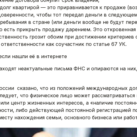
жение договора обнулит срок владения;
 долг квартирой — это приравнивается к продаже (во
доверенности, чтобы тот передал деньги в следующем
ребывания в стране (или деньги вообще не будут пер
о есть прикрыть продажу дарением. Это откровенная
тственность грозит обоим при достижении критериев 
ответственности как соучастник по статье 67 УК.
если нашли её в интернете
ходят неактуальные письма ФНС и опираются на них,
России сказано, что из положений международных до
едует, что физическое лицо может рассматриваться 
 или центр жизненных интересов, а «наличие постоя
ности, либо действующей постоянной регистрацией по
есту нахождения семьи, основного бизнеса или рабо